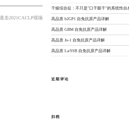
解
监测年度报告（2025）
国家疾控发布：传染病信息报告
3生物安全实验室。四十余载匠心耕
干燥综合征：不只是”口干眼干”的系统性自
管理规范（2026年版）
人源化单抗等领域构建了丰富
击2021CACLP现场
前沿综述：呼吸道病原体
2026.06.22
高品质 b2GP1 自免抗原产品详解
感染与检测：现状、挑战
部新闻
与未来
高品质 GBM 自免抗原产品详解
有限公司
作为亚太区枢纽，
高品质 Jo-1 自免抗原产品详解
查看全部共识
品牌使命，为客户提供专业的市场推
高品质 La/SSB 自免抗原产品详解
成为您值得信赖的合作伙伴。
近期评论
归档