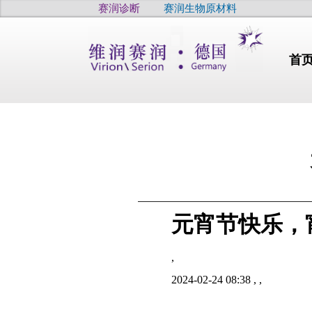
赛润诊断
赛润生物原材料
首
行业动态
元宵节快乐，
干燥
干眼
疫病
,
高品质
高品质
2024-02-24 08:38
,
,
高品质