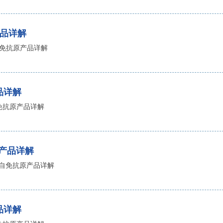
 La/SSB 自免抗原产品详解
高品质 La/SSB 自免抗原产品详
DIN EN ISO 13485认证及P
耘，我们在天然抗原、重组抗原、
产品详解
的生物原料产品线和试剂产品。
查看全部动态
查看全
自免抗原产品详解
维润赛润生物技术（深圳）
全面承载Virion\Serion的
产品详解
广、商务合作及技术支持，致力
 自免抗原产品详解
原产品详解
SB 自免抗原产品详解
品详解