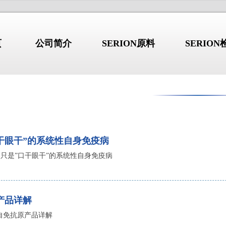
页
公司简介
SERION原料
SERIO
行业新闻
/NEWS
/I
公司简介
干眼干”的系统性自身免疫病
只是”口干眼干”的系统性自身免疫病
综合征：不只是”口
干燥综合征：不只是”口干眼
2026.08.03
干”的系统性自身免
干”的系统性自身免疫病
 b2GP1 自免抗原产品详解
高品质 b2GP1 自免抗原产品详
原产品详解
 GBM 自免抗原产品详解
高品质 GBM 自免抗原产品详解
德国维润赛润 (Institut Virion\S
1 自免抗原产品详解
 Jo-1 自免抗原产品详解
高品质 Jo-1 自免抗原产品详解
是全球著名的诊断原料生产商。总