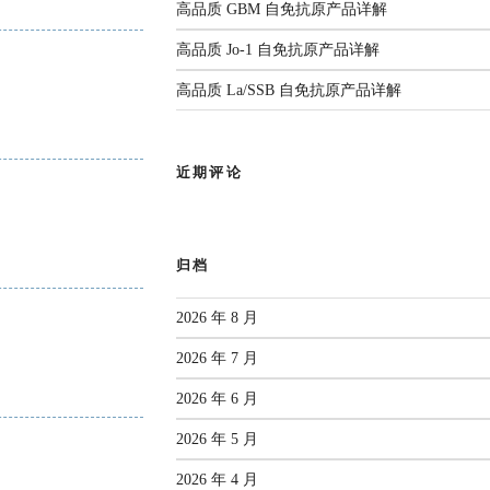
解
高品质 GBM 自免抗原产品详解
监测年度报告（2025）
国家疾控发布：传染病信息报告
3生物安全实验室。四十余载匠心耕
管理规范（2026年版）
高品质 Jo-1 自免抗原产品详解
人源化单抗等领域构建了丰富
前沿综述：呼吸道病原体
2026.06.22
感染与检测：现状、挑战
高品质 La/SSB 自免抗原产品详解
部新闻
与未来
有限公司
作为亚太区枢纽，
近期评论
查看全部共识
品牌使命，为客户提供专业的市场推
成为您值得信赖的合作伙伴。
归档
2026 年 8 月
2026 年 7 月
2026 年 6 月
2026 年 5 月
2026 年 4 月