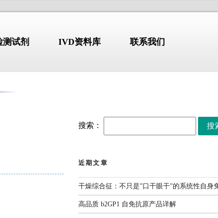
N检测试剂
IVD资料库
联系我们
标准-指南-共识
NDUSTRY
/STANDARD
搜索：
COMPANY PROFILE
【标准・方案・指南】布
2026.07.10
近期文章
鲁氏菌病防控方案
（2026）
解
【标准・方案・指南】检
2026.07.02
干燥综合征：不只是”口干眼干”的系统性自身
验类医疗服务价格项目立
erion GmbH)
始于1978年，
项指南征求意见稿
张文宏团队最新发布：全
2026.06.30
高品质 b2GP1 自免抗原产品详解
国临床呼吸道病原体三级
部设于德国维尔茨堡，拥有