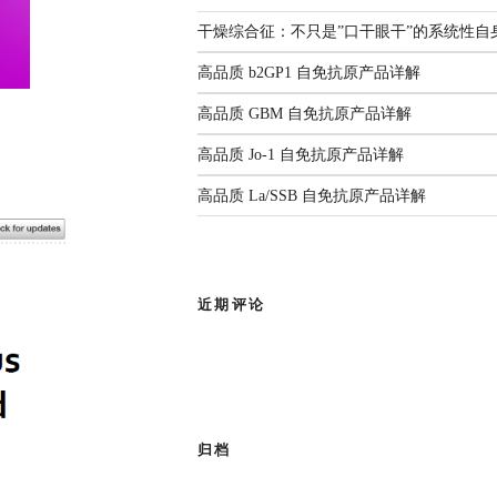
解
监测年度报告（2025）
国家疾控发布：传染病信息报告
3生物安全实验室。四十余载匠心耕
干燥综合征：不只是”口干眼干”的系统性自
管理规范（2026年版）
人源化单抗等领域构建了丰富
前沿综述：呼吸道病原体
2026.06.22
高品质 b2GP1 自免抗原产品详解
感染与检测：现状、挑战
部新闻
与未来
高品质 GBM 自免抗原产品详解
有限公司
作为亚太区枢纽，
高品质 Jo-1 自免抗原产品详解
查看全部共识
品牌使命，为客户提供专业的市场推
高品质 La/SSB 自免抗原产品详解
成为您值得信赖的合作伙伴。
近期评论
归档