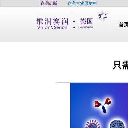
赛润诊断
赛润生物原材料
首
只
行业动态
干燥
干眼
疫病
高品质
高品质
高品质