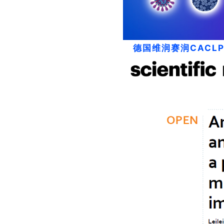
高品质
德国维润赛润CACLP