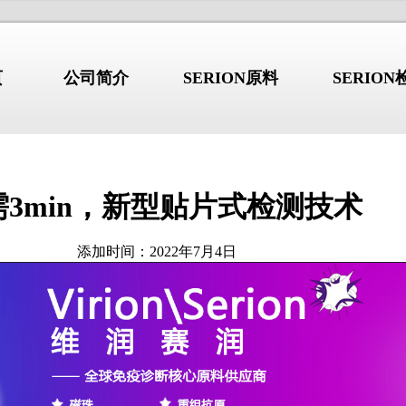
页
公司简介
SERION原料
SERIO
需3min，新型贴片式检测技术
行业新闻
/NEWS
/I
公司简介
添加时间：2022年7月4日
综合征：不只是”口
干燥综合征：不只是”口干眼
2026.08.03
干”的系统性自身免
干”的系统性自身免疫病
 b2GP1 自免抗原产品详解
高品质 b2GP1 自免抗原产品详
 GBM 自免抗原产品详解
高品质 GBM 自免抗原产品详解
德国维润赛润 (Institut Virion\S
 Jo-1 自免抗原产品详解
高品质 Jo-1 自免抗原产品详解
是全球著名的诊断原料生产商。总