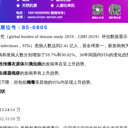
 La/SSB 自免抗原产品详解
高品质 La/SSB 自免抗原产品详
DIN EN ISO 13485认证及P
耘，我们在天然抗原、重组抗原、
的生物原料产品线和试剂产品。
查看全部动态
查看全
展位号：B5-0805
lobal burden of disease study 2019，GBD 2019）评估
维润赛润生物技术（深圳）
itted infections，STIs）患病人数达到2.41 亿人，居全球第一，新发病例为
全面承载Virion\Serion的
患病和发病人数分别增加了59.7%和30.02%。
30年间国内STIs的变化趋
广、商务合作及技术支持，致力
性传播衣原体
和
滴虫病
的发病率在呈上升趋势。
生殖器疱疹
的发病率有上升趋势。
现下降，但包括
梅毒
等其他的STIs均呈现上升趋势。
现状
.14
/10
万
52.31
/10
万