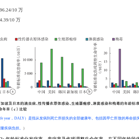
.24
/10
万
4.39
/10
万
ed life year，DALY）是指
从发病到死亡所损失的全部健康年。包括因早亡所致的寿命损
测量疾病负担。
）
的STIs 年龄标准化发病率、患病率及伤残调整生命年率，在不同年龄