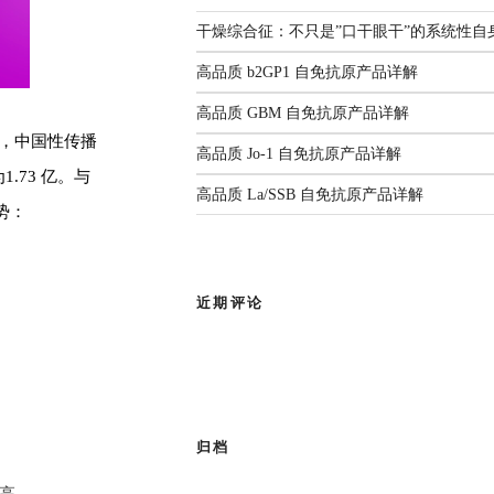
解
监测年度报告（2025）
国家疾控发布：传染病信息报告
3生物安全实验室。四十余载匠心耕
干燥综合征：不只是”口干眼干”的系统性自
管理规范（2026年版）
人源化单抗等领域构建了丰富
前沿综述：呼吸道病原体
2026.06.22
高品质 b2GP1 自免抗原产品详解
感染与检测：现状、挑战
部新闻
与未来
高品质 GBM 自免抗原产品详解
数据显示，中国性传播
有限公司
作为亚太区枢纽，
高品质 Jo-1 自免抗原产品详解
1.73 亿。
与
查看全部共识
品牌使命，为客户提供专业的市场推
高品质 La/SSB 自免抗原产品详解
势：
成为您值得信赖的合作伙伴。
近期评论
归档