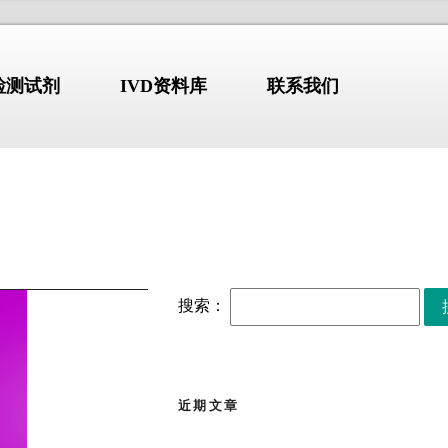
N检测试剂
IVD资料库
联系我们
标准-指南-共识
NDUSTRY
/STANDARD
COMPANY PROFILE
搜索：
【标准・方案・指南】布
2026.07.10
鲁氏菌病防控方案
（2026）
解
【标准・方案・指南】检
2026.07.02
验类医疗服务价格项目立
近期文章
erion GmbH)
始于1978年，
项指南征求意见稿
张文宏团队最新发布：全
2026.06.30
国临床呼吸道病原体三级
部设于德国维尔茨堡，拥有