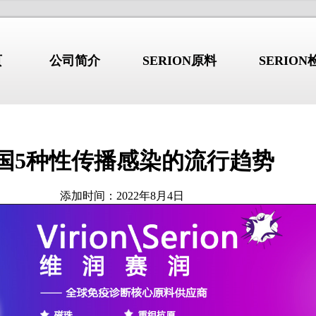
页
公司简介
SERION原料
SERIO
国5种性传播感染的流行趋势
行业新闻
/NEWS
/I
公司简介
添加时间：2022年8月4日
综合征：不只是”口
干燥综合征：不只是”口干眼
2026.08.03
干”的系统性自身免
干”的系统性自身免疫病
 b2GP1 自免抗原产品详解
高品质 b2GP1 自免抗原产品详
 GBM 自免抗原产品详解
高品质 GBM 自免抗原产品详解
德国维润赛润 (Institut Virion\S
 Jo-1 自免抗原产品详解
高品质 Jo-1 自免抗原产品详解
是全球著名的诊断原料生产商。总