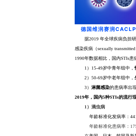
高品质
德国维润赛润CACLP
据2019 年全球疾病负担研究（g
感染疾病（sexually transm
1990年数据相比，
国内STIs
1）15-49岁中青年组中，
2）50-69岁中老年组中，
3）
淋菌感染
的患病率出
2019年，国内5种STIs的流行
1）滴虫病
年龄标准化发病率：4413
年龄标准化患病率
：
17