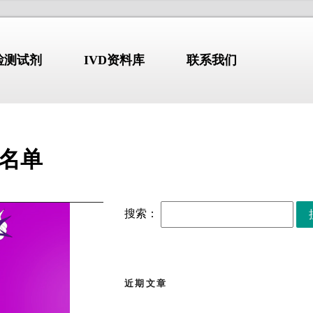
N检测试剂
IVD资料库
联系我们
菌名单
标准-指南-共识
NDUSTRY
/STANDARD
COMPANY PROFILE
搜索：
【标准・方案・指南】布
2026.07.10
鲁氏菌病防控方案
（2026）
解
【标准・方案・指南】检
2026.07.02
验类医疗服务价格项目立
近期文章
erion GmbH)
始于1978年，
项指南征求意见稿
张文宏团队最新发布：全
2026.06.30
国临床呼吸道病原体三级
部设于德国维尔茨堡，拥有