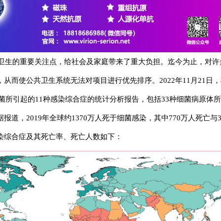
 La/SSB 自免抗原产品详解
高品质 La/SSB 自免抗原产品详
DIN EN ISO 13485认证及P
耘，我们在天然抗原、重组抗原、
的生物原料产品线和试剂产品。
查看全部动态
查看全
卫生的重要关注点，给社会及家庭带来了重大负担。迄今为止，对许
维润赛润生物技术（深圳）
从而使公共卫生系统无法对项目进行优先排序。2022年11月21日
全面承载Virion\Serion的
见细菌所引起的11种感染综合症的统计分析报告，包括33种细菌病原体
广、商务合作及技术支持，致力
道，2019年全球约1370万人死于细菌感染，其中770万人死亡与
染综合症及其死亡率、死亡人数如下：