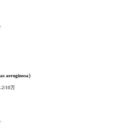
万
 aeruginosa）
/10万
万