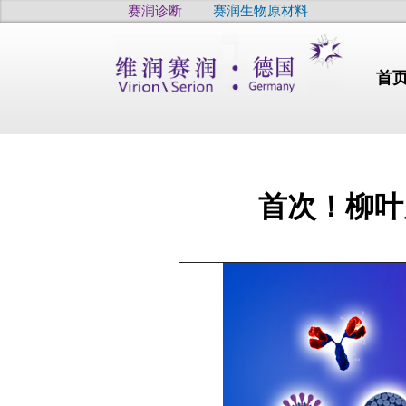
赛润诊断
赛润生物原材料
首
​首次！柳
行业动态
干燥
干眼
疫病
高品质
高品质
高品质