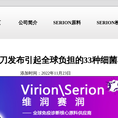
页
公司简介
SERION原料
SERIO
叶刀发布引起全球负担的33种细
行业新闻
/NEWS
/I
公司简介
添加时间：2022年11月23日
综合征：不只是”口
干燥综合征：不只是”口干眼
2026.08.03
干”的系统性自身免
干”的系统性自身免疫病
 b2GP1 自免抗原产品详解
高品质 b2GP1 自免抗原产品详
 GBM 自免抗原产品详解
高品质 GBM 自免抗原产品详解
德国维润赛润 (Institut Virion\S
 Jo-1 自免抗原产品详解
高品质 Jo-1 自免抗原产品详解
是全球著名的诊断原料生产商。总