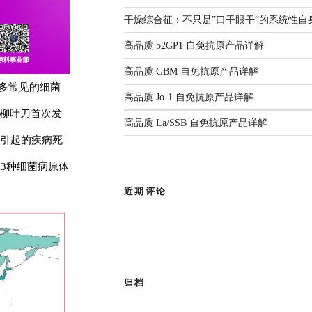
解
监测年度报告（2025）
国家疾控发布：传染病信息报告
3生物安全实验室。四十余载匠心耕
干燥综合征：不只是”口干眼干”的系统性自
管理规范（2026年版）
人源化单抗等领域构建了丰富
前沿综述：呼吸道病原体
2026.06.22
高品质 b2GP1 自免抗原产品详解
感染与检测：现状、挑战
部新闻
与未来
高品质 GBM 自免抗原产品详解
多常见的细菌
有限公司
作为亚太区枢纽，
高品质 Jo-1 自免抗原产品详解
，柳叶刀首次发
查看全部共识
品牌使命，为客户提供专业的市场推
高品质 La/SSB 自免抗原产品详解
所引起的疾病死
成为您值得信赖的合作伙伴。
33种细菌病原体
近期评论
归档