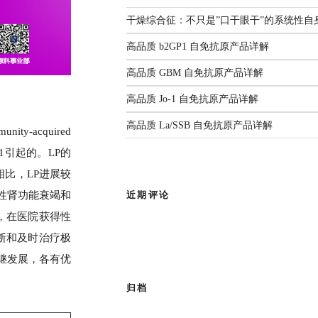
解
监测年度报告（2025）
国家疾控发布：传染病信息报告
3生物安全实验室。四十余载匠心耕
干燥综合征：不只是”口干眼干”的系统性自
管理规范（2026年版）
人源化单抗等领域构建了丰富
前沿综述：呼吸道病原体
2026.06.22
高品质 b2GP1 自免抗原产品详解
感染与检测：现状、挑战
部新闻
与未来
高品质 GBM 自免抗原产品详解
有限公司
作为亚太区枢纽，
高品质 Jo-1 自免抗原产品详解
查看全部共识
品牌使命，为客户提供专业的市场推
高品质 La/SSB 自免抗原产品详解
y-acquired
成为您值得信赖的合作伙伴。
清群1引起的。LP的
相比，LP进展较
近期评论
性肾功能衰竭和
%，在医院获得性
诊断和及时治疗极
继发展，各有优
归档