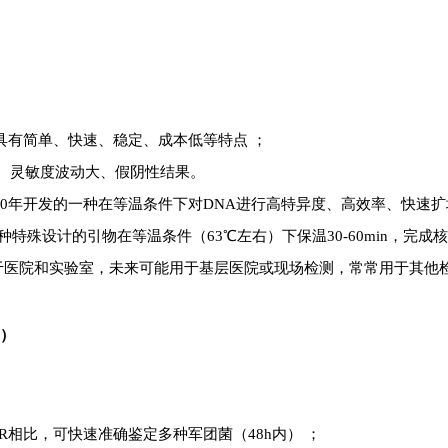
，具有简单、快速、
稳定、成本低
等特点 ；
、灵敏度波动大、假阴性结果。
000年开发的一种在等温条件下对
DNA进行高特异度、高效率、快速
4种特殊设计的引物在等
温条件（63℃左右）下保温30-60min，完成
限于医院和实验室，未来可能用于基层医院或现场检测，常常用于其他
S）
CR相比，可快速准确鉴定多种军团菌（48h内）
；