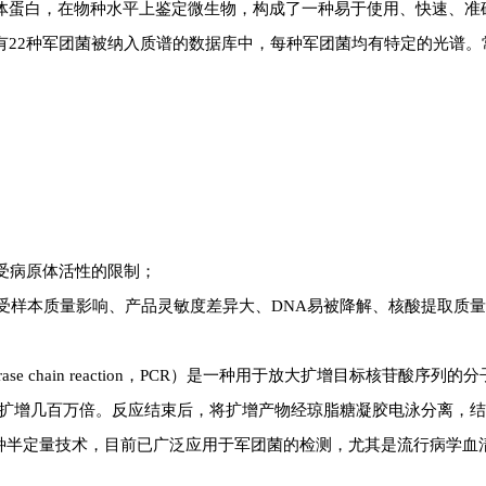
体蛋白，在物种水平上鉴定微生物，构成了一种
易于使用、快速、准
有22种军团菌被纳入质谱的数据库中，每种军团菌均有特定的光谱。
不受病原体活性的限制；
受样本质量影响、产品灵敏度差异大、DNA易被降解、
核酸提取质量
e chain reaction，PCR）是一
种用于放大扩增目标核苷酸序列的分
因扩增几百万倍。反应结束后，将扩增产物经琼脂糖凝胶电泳分离，
一种半定量技术，目前已广泛应用于军团菌的检测，尤其是流行病学血