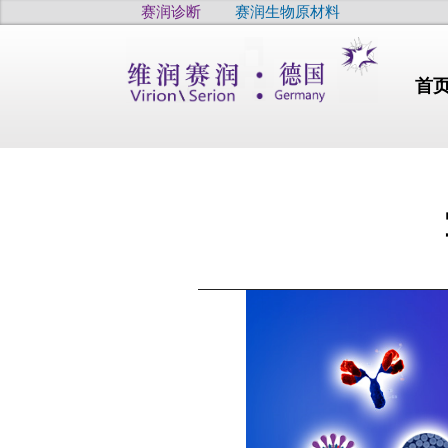
赛润诊断
赛润生物原材料
首
行业动态
干燥
干眼
疫病
高品质
高品质
高品质