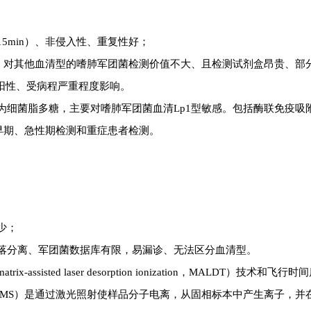
5min）、非侵入性、重复性好；
，对其他血清型的嗜肺军团菌检测价值不大、且检测试剂盒昂贵、部
阳性、受病程严重程度影响。
为细菌脂多糖，
主要对嗜肺军团菌血清Lp1型敏感
。包括酶联免疫吸
的早期、急性期检测和重症患者检测。
少；
落分离、军团菌数据库有限，易漏诊、无法区分血清型。
sisted laser desorption ionization，MALDT）
技术和飞行时间
OF-MS）是
通过激光照射使样品分子电离，从固相标本中产生
离子，并