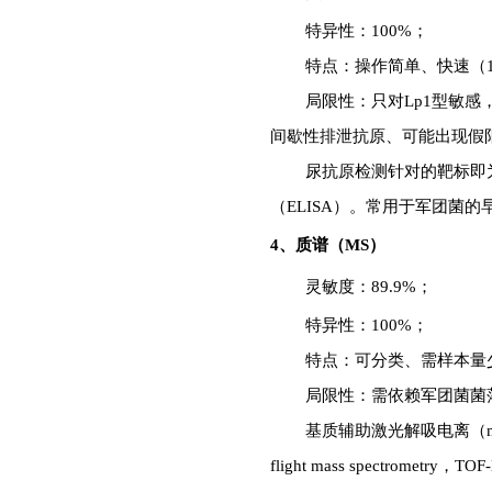
特异性：100%；
特点：操作简单、快速（1
局限性：只对Lp1
型敏感
间歇性排泄抗原、可能出现假
尿抗原
检测针对的靶标即
（ELISA）。常用于军团菌
4、
质谱（
MS
）
灵敏度：89.9%；
特异性：100%；
特点：可分类、需样本量
局限性：需依赖军团菌菌
基质辅助激光解吸电离（matrix-as
flight mass spectrometry，T