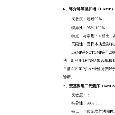
6、
环介导等温扩增（
LAMP）
灵敏度：超过90%；
特异性：95%-100%；
特点：
与常规PCR相比
局限性：受样本质量影响
LAMP是NOTOMI
等于2
法，
即利用1种DNA聚合酶和
目前军团菌的LAMP检测仅
诊断。
7、
宏基因组二代测序（mNG
灵敏度：
；
特异性：99%；
特点：与传统培养法和
P