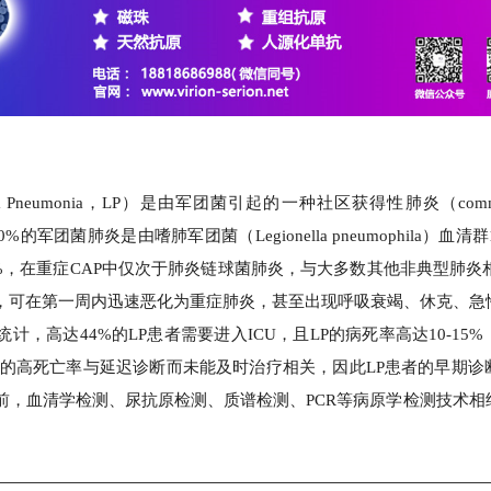
 La/SSB 自免抗原产品详解
高品质 La/SSB 自免抗原产品详
DIN EN ISO 13485认证及P
耘，我们在天然抗原、重组抗原、
的生物原料产品线和试剂产品。
查看全部动态
查看全
维润赛润生物技术（深圳）
全面承载Virion\Serion的
a Pneumonia，LP）是由军团菌引起的一种社区获得性肺炎（communit
广、商务合作及技术支持，致力
90%的军团菌肺炎是由嗜肺军团菌（Legionella pneumophila）血
10%，在重症CAP中仅次于肺炎链球菌肺炎，与大多数其他非典型肺炎
，可在第一周内迅速恶化为重症肺炎，甚至出现呼吸衰竭、休克、急
，高达44%的LP患者需要进入ICU，且LP的病死率高达10-15
。LP的高死亡率与延迟诊断而未能及时治疗相关，因此LP患者的早期
前，血清学检测、尿抗原检测、质谱检测、PCR等病原学检测技术相