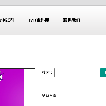
N检测试剂
IVD资料库
联系我们
标准-指南-共识
NDUSTRY
/STANDARD
COMPANY PROFILE
搜索：
【标准・方案・指南】布
2026.07.10
鲁氏菌病防控方案
（2026）
解
【标准・方案・指南】检
2026.07.02
验类医疗服务价格项目立
近期文章
erion GmbH)
始于1978年，
项指南征求意见稿
张文宏团队最新发布：全
2026.06.30
国临床呼吸道病原体三级
部设于德国维尔茨堡，拥有