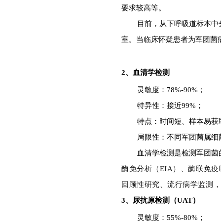
要求较高等。
目前，
从下呼吸道标本中
室。
当临床怀疑患者为军团菌
2、血清学检测
灵敏度：78%-90%；
特异性：接近99%；
特点：时间短、样本易获
局限性：不同军团菌属细
血清学检测是检测军团菌
酶免分析（EIA）、酶联免疫
回顾性研究、流行病学监测
3、
尿抗原检测
（
UAT
）
灵敏度：55%-80%；