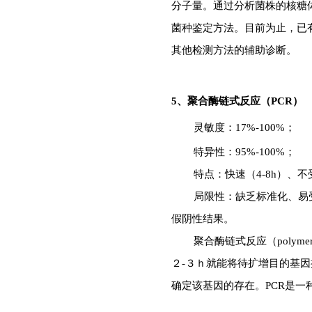
分子量。通过分析菌株的
核糖
菌种鉴定方法。目前为止，已
其他检测方法的辅助诊断。
5、
聚合酶链式反应（
PCR）
灵敏度：17%-100%；
特异性：95%-100%；
特点：快速（4-8h）、
局限性：缺乏标准化、易
假阴性结果。
聚合
酶链式反应（polymeras
２-３ｈ就能将待扩增目的基
确定该基因的存在。PCR是