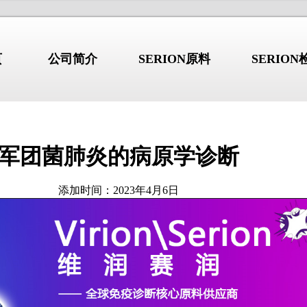
页
公司简介
SERION原料
SERIO
军团菌肺炎的病原学诊断
行业新闻
/NEWS
/I
公司简介
添加时间：2023年4月6日
综合征：不只是”口
干燥综合征：不只是”口干眼
2026.08.03
干”的系统性自身免
干”的系统性自身免疫病
 b2GP1 自免抗原产品详解
高品质 b2GP1 自免抗原产品详
 GBM 自免抗原产品详解
高品质 GBM 自免抗原产品详解
德国维润赛润 (Institut Virion\S
 Jo-1 自免抗原产品详解
高品质 Jo-1 自免抗原产品详解
是全球著名的诊断原料生产商。总