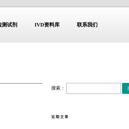
N检测试剂
IVD资料库
联系我们
标准-指南-共识
NDUSTRY
/STANDARD
COMPANY PROFILE
搜索：
【标准・方案・指南】布
2026.07.10
鲁氏菌病防控方案
（2026）
解
【标准・方案・指南】检
2026.07.02
验类医疗服务价格项目立
近期文章
erion GmbH)
始于1978年，
项指南征求意见稿
张文宏团队最新发布：全
2026.06.30
国临床呼吸道病原体三级
部设于德国维尔茨堡，拥有