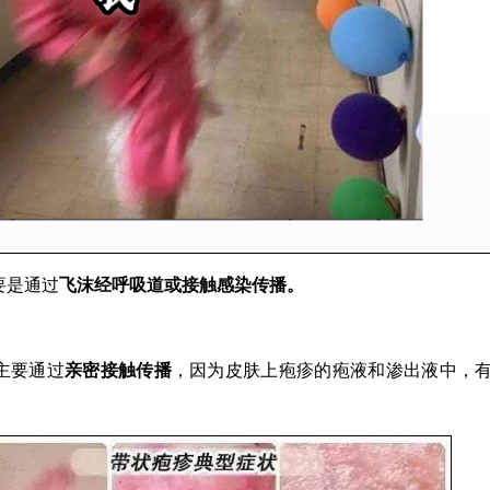
要是通过
飞沫经呼吸道或接触感染传播。
主要通过
亲密接触传播
，因为皮肤上疱疹的疱液和渗出液中，