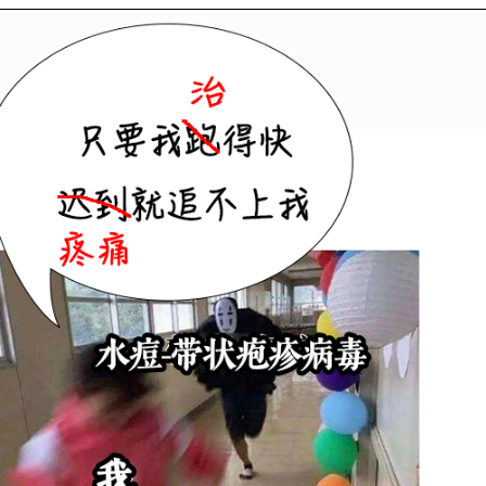
 La/SSB 自免抗原产品详解
高品质 La/SSB 自免抗原产品详
DIN EN ISO 13485认证及P
耘，我们在天然抗原、重组抗原、
的生物原料产品线和试剂产品。
查看全部动态
查看全
维润赛润生物技术（深圳）
全面承载Virion\Serion的
广、商务合作及技术支持，致力