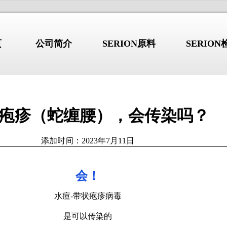
页
公司简介
SERION原料
SERIO
疱疹（蛇缠腰），会传染吗？
行业新闻
/NEWS
/I
公司简介
添加时间：2023年7月11日
综合征：不只是”口
干燥综合征：不只是”口干眼
2026.08.03
会！
干”的系统性自身免
干”的系统性自身免疫病
 b2GP1 自免抗原产品详解
高品质 b2GP1 自免抗原产品详
水痘-带状疱疹病毒
 GBM 自免抗原产品详解
高品质 GBM 自免抗原产品详解
德国维润赛润 (Institut Virion\S
 Jo-1 自免抗原产品详解
是可以传染的
高品质 Jo-1 自免抗原产品详解
是全球著名的诊断原料生产商。总