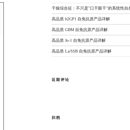
解
监测年度报告（2025）
国家疾控发布：传染病信息报告
3生物安全实验室。四十余载匠心耕
干燥综合征：不只是”口干眼干”的系统性自
管理规范（2026年版）
人源化单抗等领域构建了丰富
前沿综述：呼吸道病原体
2026.06.22
高品质 b2GP1 自免抗原产品详解
感染与检测：现状、挑战
部新闻
与未来
高品质 GBM 自免抗原产品详解
有限公司
作为亚太区枢纽，
高品质 Jo-1 自免抗原产品详解
查看全部共识
品牌使命，为客户提供专业的市场推
高品质 La/SSB 自免抗原产品详解
成为您值得信赖的合作伙伴。
近期评论
归档