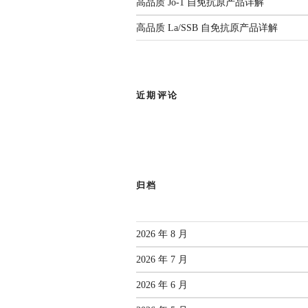
高品质 Jo-1 自免抗原产品详解
高品质 La/SSB 自免抗原产品详解
标准-指南
近期评论
【标准
【标
张文宏
国家疾
归档
2026 年 8 月
2026 年 7 月
2026 年 6 月