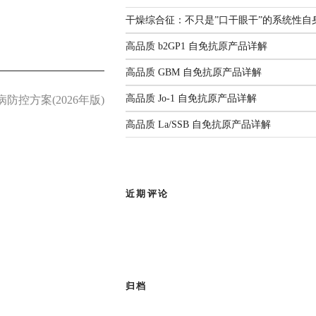
解
监测年度报告（2025）
国家疾控发布：传染病信息报告
3生物安全实验室。四十余载匠心耕
干燥综合征：不只是”口干眼干”的系统性自
管理规范（2026年版）
人源化单抗等领域构建了丰富
前沿综述：呼吸道病原体
2026.06.22
高品质 b2GP1 自免抗原产品详解
感染与检测：现状、挑战
部新闻
与未来
高品质 GBM 自免抗原产品详解
有限公司
作为亚太区枢纽，
高品质 Jo-1 自免抗原产品详解
控方案(2026年版)
查看全部共识
品牌使命，为客户提供专业的市场推
高品质 La/SSB 自免抗原产品详解
成为您值得信赖的合作伙伴。
近期评论
归档