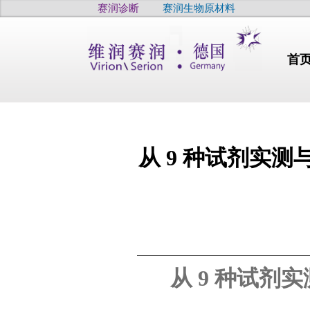
赛润诊断
赛润生物原材料
首
从 9 种试剂实测
行业动态
干燥
干眼
疫病
高品质
从 9 种试剂
高品质
高品质