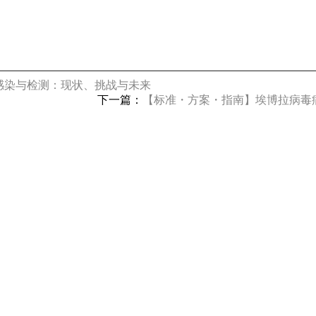
 La/SSB 自免抗原产品详解
高品质 La/SSB 自免抗原产品详
DIN EN ISO 13485认证及P
耘，我们在天然抗原、重组抗原、
的生物原料产品线和试剂产品。
查看全部动态
查看全
感染与检测：现状、挑战与未来
维润赛润生物技术（深圳）
下一篇：
【标准・方案・指南】埃博拉病毒病防
全面承载Virion\Serion的
广、商务合作及技术支持，致力