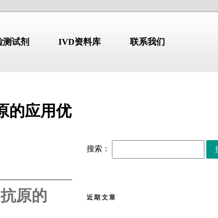
N检测试剂
IVD资料库
联系我们
抗原的应用优
标准-指南-共识
NDUSTRY
/STANDARD
COMPANY PROFILE
搜索：
【标准・方案・指南】布
2026.07.10
鲁氏菌病防控方案
（2026）
解
【标准・方案・指南】检
2026.07.02
 抗原的
验类医疗服务价格项目立
近期文章
erion GmbH)
始于1978年，
项指南征求意见稿
张文宏团队最新发布：全
2026.06.30
国临床呼吸道病原体三级
部设于德国维尔茨堡，拥有