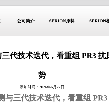
页
公司简介
SERION原料
SERIO
与三代技术迭代，看重组 PR3 
行业新闻
/NEWS
/I
公司简介
势
综合征：不只是”口
干燥综合征：不只是”口干眼
2026.08.03
干”的系统性自身免
干”的系统性自身免疫病
添加时间：2026年6月22日
 b2GP1 自免抗原产品详解
高品质 b2GP1 自免抗原产品详
实测与三代技术迭代，看重组 PR3
 GBM 自免抗原产品详解
高品质 GBM 自免抗原产品详解
德国维润赛润 (Institut Virion\S
 Jo-1 自免抗原产品详解
高品质 Jo-1 自免抗原产品详解
是全球著名的诊断原料生产商。总