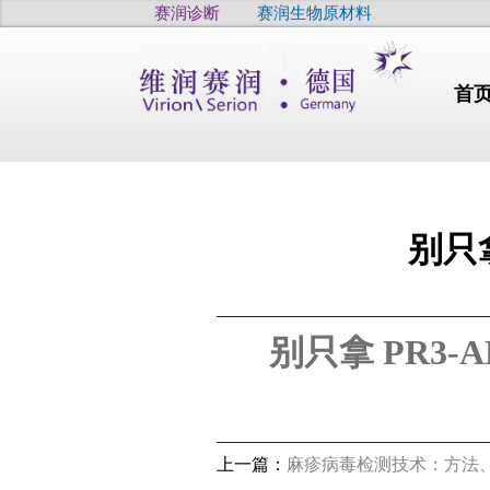
赛润诊断
赛润生物原材料
首
别只拿
行业动态
别只拿 PR3-
干燥
干眼
疫病
高品质
高品质
上一篇：
麻疹病毒检测技术：方法
高品质