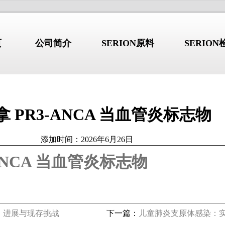
页
公司简介
SERION原料
SERIO
 PR3-ANCA 当血管炎标志物
行业新闻
/NEWS
/I
公司简介
添加时间：2026年6月26日
ANCA 当血管炎标志物
综合征：不只是”口
干燥综合征：不只是”口干眼
2026.08.03
干”的系统性自身免
干”的系统性自身免疫病
 b2GP1 自免抗原产品详解
高品质 b2GP1 自免抗原产品详
 GBM 自免抗原产品详解
高品质 GBM 自免抗原产品详解
德国维润赛润 (Institut Virion\S
、进展与现存挑战
下一篇：
儿童肺炎支原体感染：
 Jo-1 自免抗原产品详解
高品质 Jo-1 自免抗原产品详解
是全球著名的诊断原料生产商。总