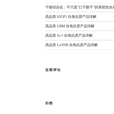
解
监测年度报告（2025）
国家疾控发布：传染病信息报告
3生物安全实验室。四十余载匠心耕
干燥综合征：不只是”口干眼干”的系统性自
管理规范（2026年版）
人源化单抗等领域构建了丰富
前沿综述：呼吸道病原体
2026.06.22
高品质 b2GP1 自免抗原产品详解
感染与检测：现状、挑战
部新闻
与未来
高品质 GBM 自免抗原产品详解
有限公司
作为亚太区枢纽，
高品质 Jo-1 自免抗原产品详解
查看全部共识
品牌使命，为客户提供专业的市场推
高品质 La/SSB 自免抗原产品详解
成为您值得信赖的合作伙伴。
近期评论
归档