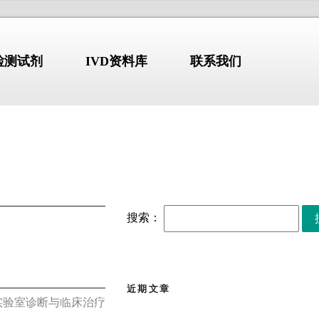
N检测试剂
IVD资料库
联系我们
标准-指南-共识
NDUSTRY
/STANDARD
COMPANY PROFILE
搜索：
【标准・方案・指南】布
2026.07.10
鲁氏菌病防控方案
（2026）
解
【标准・方案・指南】检
2026.07.02
验类医疗服务价格项目立
近期文章
erion GmbH)
始于1978年，
项指南征求意见稿
张文宏团队最新发布：全
2026.06.30
实验室诊断与临床治疗
国临床呼吸道病原体三级
部设于德国维尔茨堡，拥有