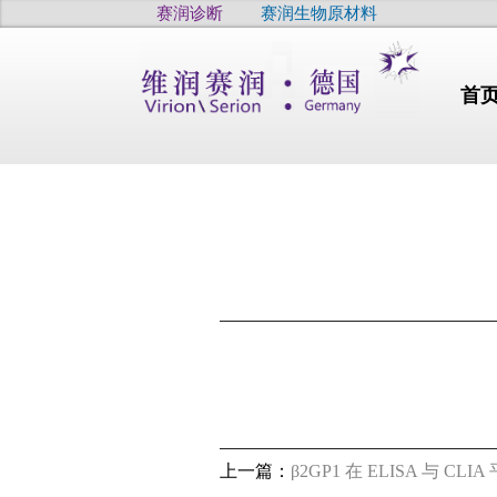
赛润诊断
赛润生物原材料
首
行业动态
干燥
高品质
上一篇：
β2GP1 在 ELISA 与 