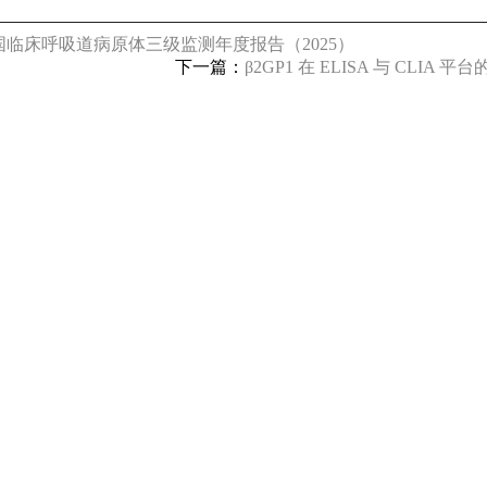
 La/SSB 自免抗原产品详解
高品质 La/SSB 自免抗原产品详
DIN EN ISO 13485认证及P
临床呼吸道病原体三级监测年度报告（2025）
耘，我们在天然抗原、重组抗原、
下一篇：
β2GP1 在 ELISA 与 CLI
的生物原料产品线和试剂产品。
查看全部动态
查看全
维润赛润生物技术（深圳）
全面承载Virion\Serion的
广、商务合作及技术支持，致力