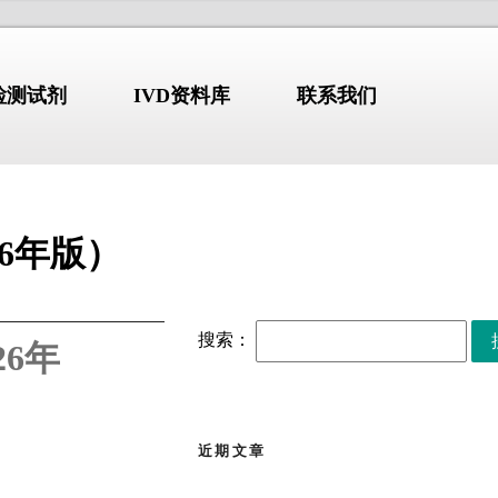
N检测试剂
IVD资料库
联系我们
6年版）
标准-指南-共识
NDUSTRY
/STANDARD
COMPANY PROFILE
搜索：
6年
【标准・方案・指南】布
2026.07.10
鲁氏菌病防控方案
（2026）
解
【标准・方案・指南】检
2026.07.02
验类医疗服务价格项目立
近期文章
erion GmbH)
始于1978年，
项指南征求意见稿
张文宏团队最新发布：全
2026.06.30
国临床呼吸道病原体三级
部设于德国维尔茨堡，拥有