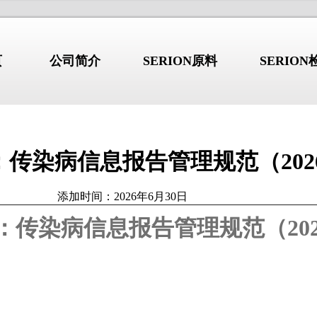
页
公司简介
SERION原料
SERIO
传染病信息报告管理规范（202
行业新闻
/NEWS
/I
公司简介
添加时间：2026年6月30日
：传染病信息报告管理规范（202
综合征：不只是”口
干燥综合征：不只是”口干眼
2026.08.03
干”的系统性自身免
干”的系统性自身免疫病
 b2GP1 自免抗原产品详解
高品质 b2GP1 自免抗原产品详
 GBM 自免抗原产品详解
高品质 GBM 自免抗原产品详解
德国维润赛润 (Institut Virion\S
 Jo-1 自免抗原产品详解
高品质 Jo-1 自免抗原产品详解
是全球著名的诊断原料生产商。总