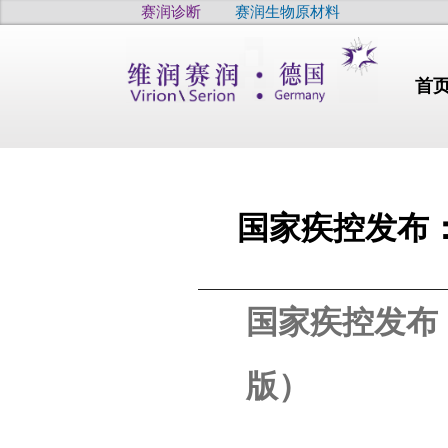
赛润诊断
赛润生物原材料
首
国家疾控发布：
行业动态
国家疾控发布
干燥
干眼
疫病
高品质
版）
高品质
高品质