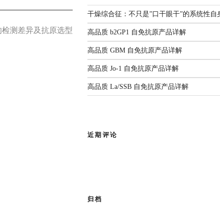
解
监测年度报告（2025）
国家疾控发布：传染病信息报告
3生物安全实验室。四十余载匠心耕
干燥综合征：不只是”口干眼干”的系统性自
管理规范（2026年版）
人源化单抗等领域构建了丰富
A 平台的检测差异及抗原选型
前沿综述：呼吸道病原体
2026.06.22
高品质 b2GP1 自免抗原产品详解
感染与检测：现状、挑战
部新闻
与未来
高品质 GBM 自免抗原产品详解
有限公司
作为亚太区枢纽，
高品质 Jo-1 自免抗原产品详解
查看全部共识
品牌使命，为客户提供专业的市场推
高品质 La/SSB 自免抗原产品详解
成为您值得信赖的合作伙伴。
近期评论
归档