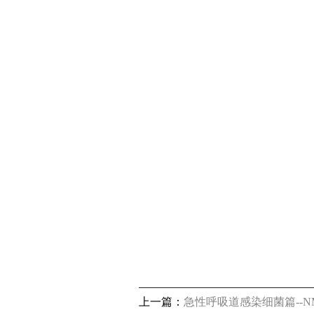
上一篇：
急性呼吸道感染细菌篇--N