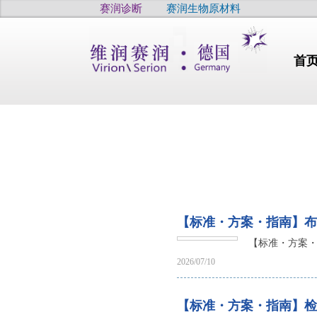
赛润诊断
赛润生物原材料
首
行业动态
【标准・方案・指南】布
干燥
【标准・方案・
干眼
疫病
2026/07/10
高品质
高品质
高品质
【标准・方案・指南】检