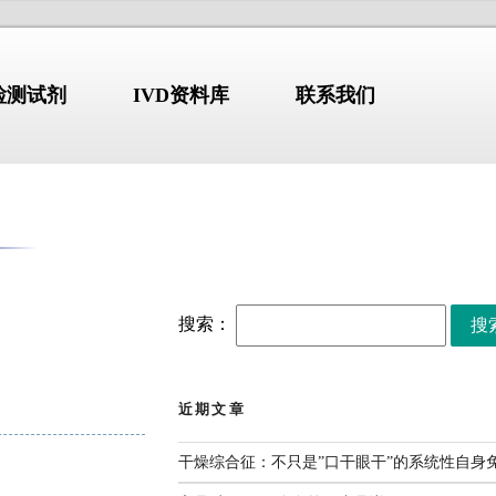
N检测试剂
IVD资料库
联系我们
标准-指南-共识
NDUSTRY
/STANDARD
COMPANY PROFILE
搜索：
【标准・方案・指南】布
2026.07.10
鲁氏菌病防控方案
（2026）
近期文章
解
【标准・方案・指南】检
2026.07.02
验类医疗服务价格项目立
erion GmbH)
始于1978年，
项指南征求意见稿
干燥综合征：不只是”口干眼干”的系统性自身
张文宏团队最新发布：全
2026.06.30
国临床呼吸道病原体三级
部设于德国维尔茨堡，拥有