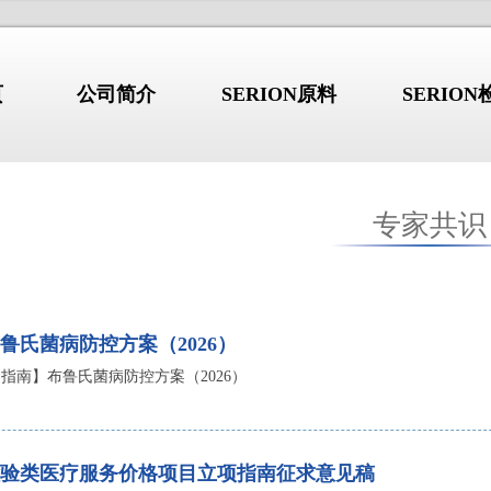
页
公司简介
SERION原料
SERIO
专家共识
行业新闻
/NEWS
/I
公司简介
鲁氏菌病防控方案（2026）
综合征：不只是”口
干燥综合征：不只是”口干眼
2026.08.03
指南】布鲁氏菌病防控方案（2026）
干”的系统性自身免
干”的系统性自身免疫病
 b2GP1 自免抗原产品详解
高品质 b2GP1 自免抗原产品详
 GBM 自免抗原产品详解
高品质 GBM 自免抗原产品详解
德国维润赛润 (Institut Virion\S
 Jo-1 自免抗原产品详解
高品质 Jo-1 自免抗原产品详解
验类医疗服务价格项目立项指南征求意见稿
是全球著名的诊断原料生产商。总