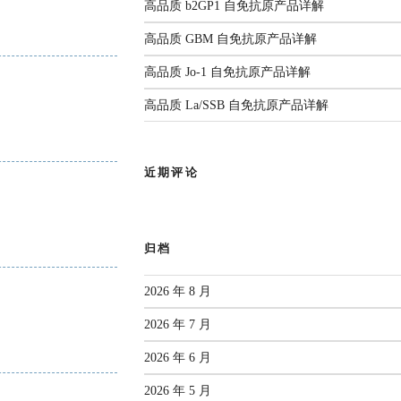
解
高品质 b2GP1 自免抗原产品详解
监测年度报告（2025）
国家疾控发布：传染病信息报告
3生物安全实验室。四十余载匠心耕
管理规范（2026年版）
高品质 GBM 自免抗原产品详解
人源化单抗等领域构建了丰富
前沿综述：呼吸道病原体
2026.06.22
感染与检测：现状、挑战
高品质 Jo-1 自免抗原产品详解
部新闻
与未来
高品质 La/SSB 自免抗原产品详解
有限公司
作为亚太区枢纽，
查看全部共识
品牌使命，为客户提供专业的市场推
近期评论
成为您值得信赖的合作伙伴。
归档
2026 年 8 月
2026 年 7 月
2026 年 6 月
2026 年 5 月