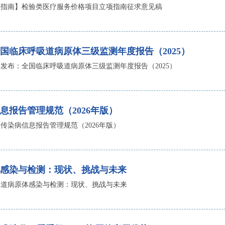
 La/SSB 自免抗原产品详解
高品质 La/SSB 自免抗原产品详
・指南】检验类医疗服务价格项目立项指南征求意见稿
DIN EN ISO 13485认证及P
耘，我们在天然抗原、重组抗原、
的生物原料产品线和试剂产品。
查看全部动态
查看全
国临床呼吸道病原体三级监测年度报告（2025）
发布：全国临床呼吸道病原体三级监测年度报告（2025）
维润赛润生物技术（深圳）
全面承载Virion\Serion的
广、商务合作及技术支持，致力
息报告管理规范（2026年版）
传染病信息报告管理规范（2026年版）
感染与检测：现状、挑战与未来
吸道病原体感染与检测：现状、挑战与未来